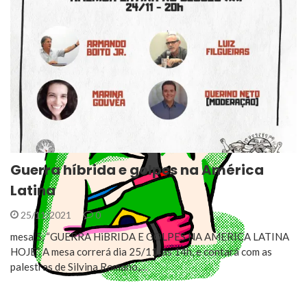
Guerra híbrida e golpes na América
Latina
25/11/2021
0
mesa 5, “GUERRA HiBRIDA E GOLPES NA AMERICA LATINA
HOJE”. A mesa correrá dia 25/11, às 14h, e contará com as
palestras de Silvina Romano,…