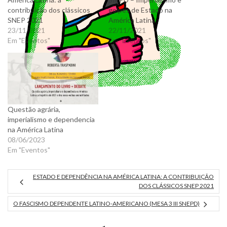
contribuição dos clássicos
golpes de Estado na
SNEP 2021
América Latina
23/11/2021
22/11/2021
Em "Eventos"
Em "Eventos"
Questão agrária,
imperialismo e dependencia
na América Latina
08/06/2023
Em "Eventos"
ESTADO E DEPENDÊNCIA NA AMÉRICA LATINA: A CONTRIBUIÇÃO
DOS CLÁSSICOS SNEP 2021
O FASCISMO DEPENDENTE LATINO-AMERICANO (MESA 3 III SNEPD)