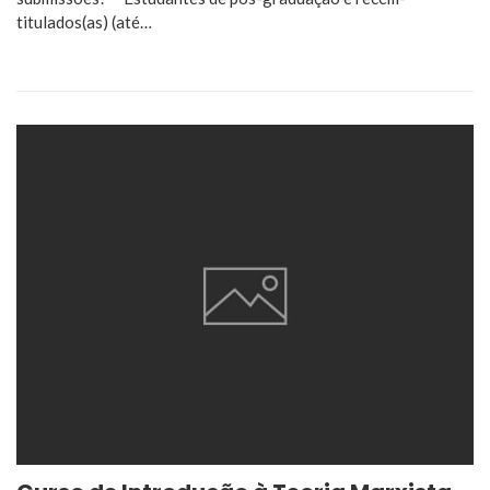
titulados(as) (até…