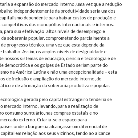
taria a expansão do mercado interno, uma vez que a redução
rabalho independentemente da produtividade seria um dos
 capitalismo dependente para baixar custos de produção e
competitivas dos monopólios internacionais e internos.
a, para sua efetivação, altos níveis de desemprego e
o da soberania popular, comprometendo parcialmente a
 de progresso técnico, uma vez que esta depende da
e trabalho. Assim, os amplos níveis de desigualdade e
 de nossos sistemas de educação, ciência e tecnologia e de
ade democrática e os golpes de Estado seriam parte do
lismo na América Latina e não uma excepcionalidade – esta
dos de inclusão e ampliação do mercado interno, de
tico e de afirmação da soberania produtiva e popular.
tecnológica gerada pelo capital estrangeiro tenderia se
do mercado interno, levando, para a realização de
no consumo suntuário, nas compras estatais e no
mercado externo. Criaria-se o espaço para
países onde a burguesia alcançasse um diferencial de
capital em relação aos seus vizinhos, tendo ao alcance