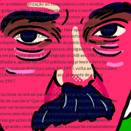
ver a redemocratização ao compromisso com o modelo
golpe de 1964, à sua reorientação para o neoliberalismo e
istia imposta pelos militares. Seu regresso ao país foi
crítica à
Dialética da dependência
(sua obra mais conhecida,
s Cebrap em 1978) por Fernando Henrique e Jose Serra que,
nterpretação ou má-fé, manipularam e deformaram livremente
eitando-se do desconhecimento do público brasileiro sobre
sura que impuseram à sua resposta, divulgada na
Revista
a
, em polêmica aberta. Reintegrado à UNB em 1987, após sua
ditadura, apenas em 1992 publicou seu primeiro livro no
ntegração na América Latina
. Em 1993, volta ao México para
CELA/UNAM, retornando ao Brasil, já doente de câncer
 em 1997.
fascistas se uniram para impor barreiras à sua atividade
ação de sua obra? Que consensos o autor desafiou? Responder
azer um levantamento ao menos sumário das principais suas
deixou uma obra instigante e provocante que renovou o
rsas gerações de pesquisadores e projetou o pensamento
os grandes centros influenciando a esquerda estadunidense e