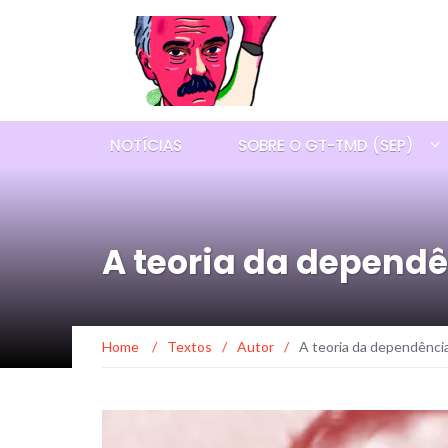
NOTÍCIAS
SOBRE O GT-TMD (SEP)
A teoria da dependê
Home
/
Textos
/
Autor
/
A teoria da dependência