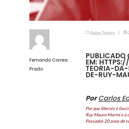
Autor
,
Textos
|
PUBLICADO 
Fernando Correa
EM: HTTPS:
TEORIA-DA-
Prado
DE-RUY-MA
Por
Carlos E
Por que liberais e fasc
Ruy Mauro Marini e à d
Passados 20 anos de su