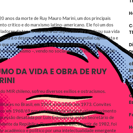
T
H
20 anos da morte de Ruy Mauro Marini, um dos principais
o crítico e do marxismo latino-americano. Ele foi um dos
C
adores da teoria marxista da dependência e dedicou sua vida
T
ca contra o desenvolvimento da economia mundial capitalista e
m que se manifestava – as estruturas excludentes do
D
e o imperialismo –, vendo no socialismo a principal forma de
n
los.
c
MO DA VIDA E OBRA DE RUY
I
c
INI
n
o MIR chileno, sofreu diversos exílios e ostracismos.
O
E
ilitares no Brasil, em 1964, e no Chile, em 1973. Convites
ico em 1968/69 por sua influência intelectual no movimento
F
epressão desatada por Luis Echeverría, então Secretário de
ente da República. De volta ao Brasil, a partir de 1982, foi
H
e acadêmico e político por uma intelectualidade emergente