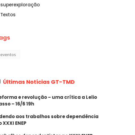
superexploração
Textos
ags
eventos
13/A-
Últimas Notícias GT-TMD
eforma e revolução – uma crítica a Lelio
asso – 16/6 19h
dendo aos trabalhos sobre dependência
o XXXI ENEP