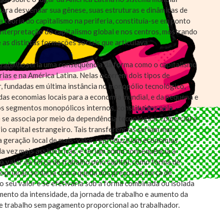
a para desvendar sua gênese, suas estruturas e dinâmicas de
 teoria do capitalismo na periferia, constituía-se em ponto
interpretação do capitalismo global e nos centros, mostrando
 as distintas formações sociais que articulava.
trabalho
seria uma consequência da forma como o capitalismo
rias e na América Latina. Nelas ocorrem dois tipos de
r, fundadas em última instância no monopólio tecnológico,
 das economias locais para a economia mundial, e da pequena e
os segmentos monopólicos internos, constituídos pela
 se associa por meio da dependência tecnológica, comercial e
rio capital estrangeiro. Tais transferências seriam mais
a geração local de mais-valor, reproduziriam economias
da vez mais assimétricas, e teriam como consequência a
o valor da força de trabalho pelo capital, como forma de
priação se daria com a queda dos preços da força de
o seu valor e se efetivaria sob a forma combinada ou isolada
umento da intensidade, da jornada de trabalho e aumento da
de trabalho sem pagamento proporcional ao trabalhador.