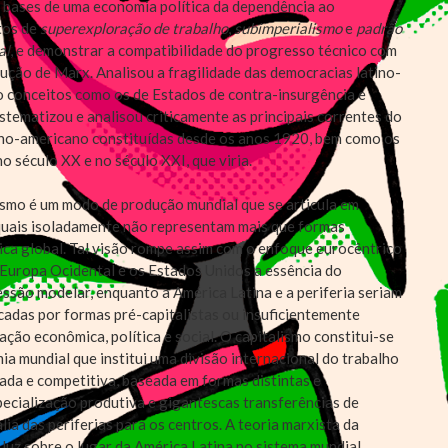
s bases de uma economia política da dependência ao
tos de
superexploração de trabalho
,
subimperialismo
e
padrão
al
, e demonstrar a compatibilidade do progresso técnico com
ção de Marx. Analisou a fragilidade das democracias latino-
 conceitos como os de Estados de contra-insurgência e
istematizou e analisou criticamente as principais correntes do
ino-americano constituídas desde os anos 1920, bem como os
o século XX e no século XXI, que viria.
lismo é um modo de produção mundial que se articula em
 quais isoladamente não representam mais que formas
gica global. Tal visão rompe assim com o enfoque eurocêntrico
Europa Ocidental e os Estados Unidos a essência do
essão modelar, enquanto a América Latina e a periferia seriam
cadas por formas pré-capitalistas ou insuficientemente
ação econômica, política e social. O capitalismo constitui-se
a mundial que institui uma divisão internacional do trabalho
ada e competitiva, baseada em formas distintas e
ecialização produtiva e gigantescas transferências de
ia das periferias para os centros. A teoria marxista da
 luz sobre o lugar da América Latina no sistema mundial