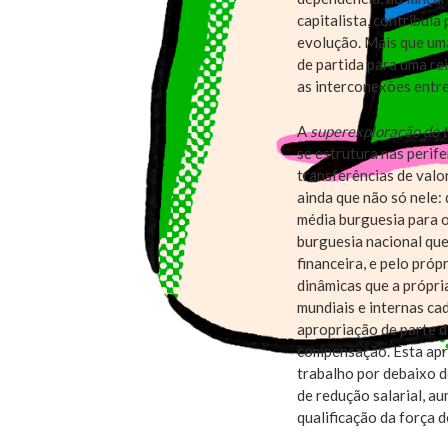
capitalista, contribuí
evolução. Mais que uma
de partida para uma re
as interconexões entre
A
superexploração do 
se estrutura nas perife
transferências de valo
ainda que não só nele:
média burguesia para 
burguesia nacional que
financeira, e pelo próp
dinâmicas que a própri
mundiais e internas ca
apropriação de parte d
compensação. Esta apro
trabalho por debaixo d
de redução salarial, a
qualificação da força 