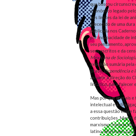
que buscou circunscre
econômico legado pelo 
aos limites da lei de an
precedido de uma dura 
publicada nos Caderno
por incapacidade de i
seu pensamento, aprov
seus escritos e da cen
Mexicana de Sociologi
expulsão sumária pela 
Brasil,
Dependência e i
assumir a direção do 
linfático, para falecer
Mas por que liberais e 
intelectual e à divulg
a essa questão exige f
contribuições. Marini 
marxismo, formou dive
latino-americano para 