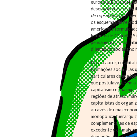
europeia. Ele lançou a
desenvolver os concei
de reprodução do capit
os esquemas de reprodu
americanas formulando
Estados de 4º poder. S
pensamento social lat
dilemas do socialismo n
Para o autor, o capita
formações sociais, as
particulares de sua ló
que postulava serem a 
capitalismo e sua expr
regiões de atraso, mar
capitalistas de organiz
através de uma economi
monopólica, hierarquiz
complementares de esp
excedente e de mais-val
dependência, ao lançar