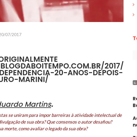
20/07/2017
T
ORIGINALMENTE
//BLOGDABOITEMPO.COM.BR/2017/07/
DEPENDENCIA-20-ANOS-DEPOIS-
URO-MARINI/
R
duardo Martins
.
B
istas se uniram para impor barreiras à atividade intelectual de
A
ivulgação de sua obra? Que consensos o autor desafiou?
n
a morte, como avaliar o legado da sua obra?