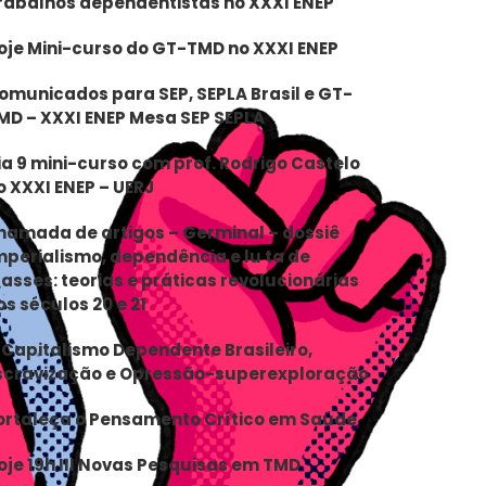
rabalhos dependentistas no XXXI ENEP
oje Mini-curso do GT-TMD no XXXI ENEP
omunicados para SEP, SEPLA Brasil e GT-
MD – XXXI ENEP Mesa SEP SEPLA
ia 9 mini-curso com prof. Rodrigo Castelo
o XXXI ENEP – UERJ
hamada de artigos – Germinal – dossiê
mperialismo, dependência e lu ta de
lasses: teorias e práticas revolucionárias
os séculos 20 e 21
 Capitalismo Dependente Brasileiro,
scravização e Opressão-superexploração
ortaleça o Pensamento Crítico em Saúde
oje 19h III Novas Pesquisas em TMD