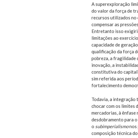
A superexploração limi
do valor da força de t
recursos utilizados no
compensar as pressões 
Entretanto isso exigiri
limitações ao exercíci
capacidade de geração
qualificação da força d
pobreza, a fragilidade
inovação, a instabilid
constitutiva do capita
sim referida aos perío
fortalecimento democrá
Todavia, a integração 
chocar com os limites 
mercadorias, à ênfase 
desdobramento para o 
o
subimperialismo
nos 
composição técnica do 