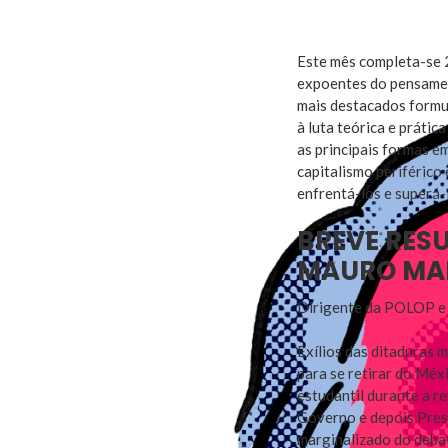
Este mês completa-se 
expoentes do pensament
mais destacados formul
à luta teórica e práti
as principais formas e
capitalismo periférico 
enfrentá-los e superá-
BREVE RESU
MAURO MAR
Dirigente da POLOP e d
Exílios das ditaduras m
para se retirar do Méx
estudantil durante a r
Governo e depois Presid
marginalizado do debat