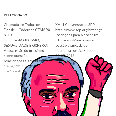
RELACIONADO
Chamada de Trabalhos –
XVIII Congresso da SEP
Dossiê – Cadernos CEMARX
http://www.sep.org.br/congresso/
n. 10
Inscrições para o encontro
DOSSIê /MARXISMO,
Clique aquiMinicursos e
SEXUALIDADE E GêNERO/
sessão avançada de
A discussão do marxismo
economia política Clique
sobre questões
aqui Lista dos trabalhos
28/05/2013
relacionadas à sexualidade e
aprovados Clique aqui
Em "Eventos"
ao gênero não é nova. Como
19/04/2017
Promoção:Sociedade
movimento teórico e
Em "Eventos"
Brasileira de Economia
político, o marxismo sempre
Política (SEP)Realização:
participou das disputas que
Centro de Desenvolvimento
alimentam tais questões e,
e Planejamento Regional
ainda que de maneira
(Cedeplar/FACE/UFMG)
controversa (por muitas
Programa de Pós-graduação
vezes apresentar leituras
em Economia da
economicistas sobre o
UFMGApoio:- CAPES - IPEA
tema),…
- BNB - FAPEMIG - BNDES…