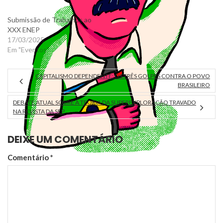
Submissão de Trabalhos ao
XXX ENEP
17/03/2025
Em "Eventos"
CAPITALISMO DEPENDENTE: OS TRÊS GOLPES CONTRA O POVO
BRASILEIRO
DEBATE ATUAL SOBRE A TEORIA DA SUPEREXPLORAÇÃO TRAVADO
NA REVISTA DA SEP
DEIXE UM COMENTÁRIO
Comentário
*