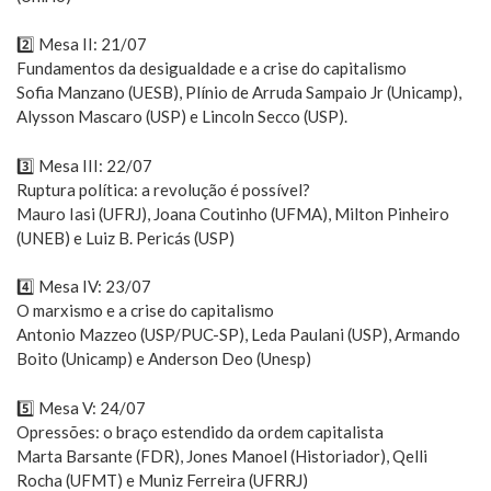
2️⃣ Mesa II: 21/07
Fundamentos da desigualdade e a crise do capitalismo
Sofia Manzano (UESB), Plínio de Arruda Sampaio Jr (Unicamp),
Alysson Mascaro (USP) e Lincoln Secco (USP).
3️⃣ Mesa III: 22/07
Ruptura política: a revolução é possível?
Mauro Iasi (UFRJ), Joana Coutinho (UFMA), Milton Pinheiro
(UNEB) e Luiz B. Pericás (USP)
4️⃣ Mesa IV: 23/07
O marxismo e a crise do capitalismo
Antonio Mazzeo (USP/PUC-SP), Leda Paulani (USP), Armando
Boito (Unicamp) e Anderson Deo (Unesp)
5️⃣ Mesa V: 24/07
Opressões: o braço estendido da ordem capitalista
Marta Barsante (FDR), Jones Manoel (Historiador), Qelli
Rocha (UFMT) e Muniz Ferreira (UFRRJ)