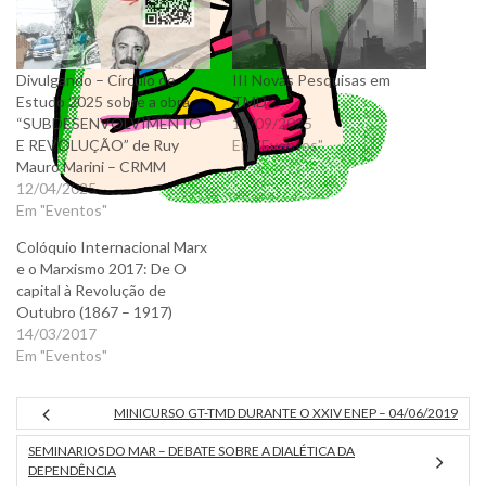
Divulgando – Círculo de
III Novas Pesquisas em
Estudo 2025 sobre a obra
TMD
“SUBDESENVOLVIMENTO
15/09/2025
E REVOLUÇÃO” de Ruy
Em "Eventos"
Mauro Marini – CRMM
12/04/2025
Em "Eventos"
Colóquio Internacional Marx
e o Marxismo 2017: De O
capital à Revolução de
Outubro (1867 – 1917)
14/03/2017
Em "Eventos"
MINICURSO GT-TMD DURANTE O XXIV ENEP – 04/06/2019
SEMINARIOS DO MAR – DEBATE SOBRE A DIALÉTICA DA
DEPENDÊNCIA