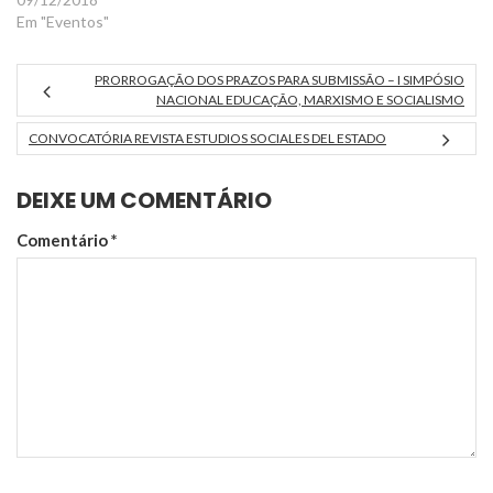
Profª Ms. Karina Fernandes
Em "Eventos"
(Prolam-USP / UNIVESP).
Coordenadora 2: Profa. Drª.
PRORROGAÇÃO DOS PRAZOS PARA SUBMISSÃO – I SIMPÓSIO
Isadora de Andrade
NACIONAL EDUCAÇÃO, MARXISMO E SOCIALISMO
Guerreiro (FAU / USP).
Coordenadora 3: Profa. Dra.
CONVOCATÓRIA REVISTA ESTUDIOS SOCIALES DEL ESTADO
Carolina de Roig Catini (FE /
UNICAMP).Resumo:A
DEIXE UM COMENTÁRIO
conhecida crise da economia
mundial de…
Comentário
*