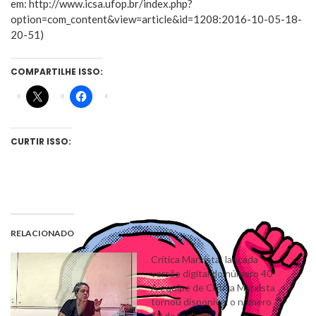
em: http://www.icsa.ufop.br/index.php?
option=com_content&view=article&id=1208:2016-10-05-18-
20-51)
COMPARTILHE ISSO:
CURTIR ISSO:
RELACIONADO
Crítica Marxista: lançada
versão digital do número 40
A equipe de Crítica Marxista
tornou disponível o número
40 da revista: