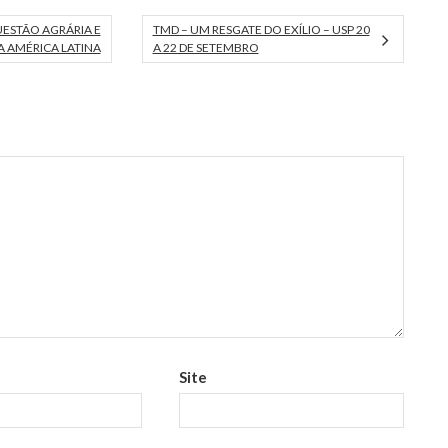
Economía Crítica (JEC), a
UESTÃO AGRÁRIA E
TMD – UM RESGATE DO EXÍLIO – USP 20
realizarse los días 7, 8 y 9…
 AMÉRICA LATINA
A 22 DE SETEMBRO
Site