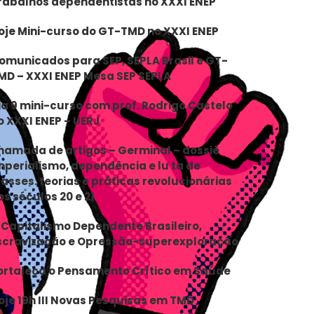
rabalhos dependentistas no XXXI ENEP
oje Mini-curso do GT-TMD no XXXI ENEP
omunicados para SEP, SEPLA Brasil e GT-
MD – XXXI ENEP Mesa SEP SEPLA
ia 9 mini-curso com prof. Rodrigo Castelo
o XXXI ENEP – UERJ
hamada de artigos – Germinal – dossiê
mperialismo, dependência e lu ta de
lasses: teorias e práticas revolucionárias
os séculos 20 e 21
 Capitalismo Dependente Brasileiro,
scravização e Opressão-superexploração
ortaleça o Pensamento Crítico em Saúde
oje 19h III Novas Pesquisas em TMD