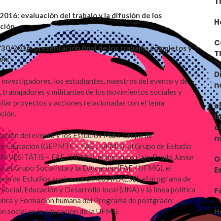
T
016: evaluación del trabajo y la difusión de los
H
cción
C
30/2016: presentación final de los trabajos completos y
T
ón.
D
s investigadores, los estudiantes, maestros del evento y de
n
 trabajadores y militantes de los movimientos sociales y
ollar proyectos y acciones relacionadas con el tema
c
ción.
I
c
zación del evento y los Estudios Marx Grupo de
n
o y Educación (GEPMTE – FAE / UFMG), el Grupo de Estudio
UNIVESITÁTIS – FAE / UFMG), el Instituto Caio Prado Júnior
O
, el Grupo Socialista y la Educación (FAE / UFMG), el
E
cano de Estudios socioeconómicos (ILAESE), el programa de
ocial, Educación y Desarrollo local (UNA) y la línea política
F
obra y Formación humana del Programa de postgrado:
H
ón social en la educación de la UFMG.