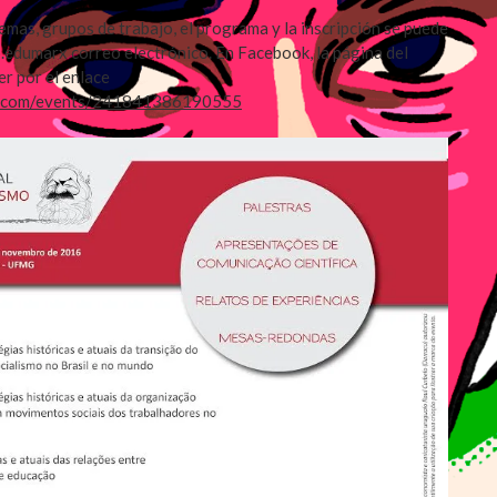
emas, grupos de trabajo, el programa y la inscripción se puede
.edumarx correo electrónico. En Facebook, la página del
r por el enlace
k.com/events/241841386190555