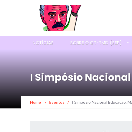
NOTÍCIAS
SOBRE O GT-TMD (SEP)
I Simpósio Naciona
Home
/
Eventos
/
I Simpósio Nacional Educação, M