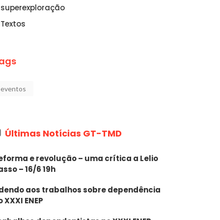
superexploração
Textos
ags
eventos
Últimas Notícias GT-TMD
eforma e revolução – uma crítica a Lelio
asso – 16/6 19h
dendo aos trabalhos sobre dependência
o XXXI ENEP