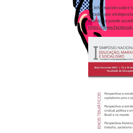
La información sobre t
acceder por elsimposio
evento se puede accede
https://www.faceboo