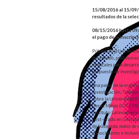
15/08/2016 al 15/09/2
resultados de la sele
08/15/2016 hasta 09/
el pago de la inscripci
Público objetivo de lo
doctorado, profesores,
sindicales para desarr
propuesto de investiga
Una parte de la organi
Investigación, Trabaj
sobre la Universidad (
Geras Minas (ICP / MG)
Instituto Latinoameri
post-grado en Gestión S
de búsqueda, mano de 
conocimiento e inclusi