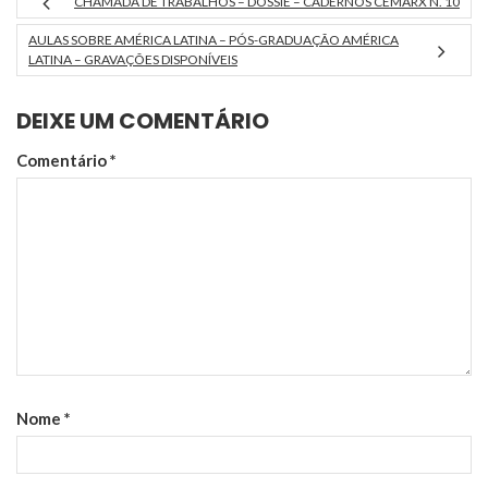
CHAMADA DE TRABALHOS – DOSSIÊ – CADERNOS CEMARX N. 10
outubro de 2018
Universidade de Brasília –
AULAS SOBRE AMÉRICA LATINA – PÓS-GRADUAÇÃO AMÉRICA
UnB Instituto de Ciências
LATINA – GRAVAÇÕES DISPONÍVEIS
Sociais (ICS) - Campus Darcy
Ribeiro Programação 5a-
DEIXE UM COMENTÁRIO
feira, 18…
Comentário
*
Nome
*