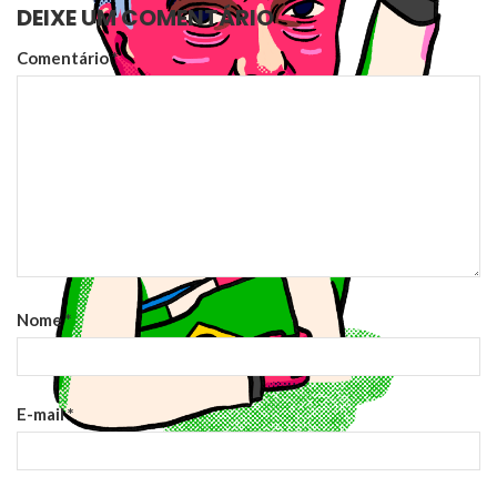
DEIXE UM COMENTÁRIO
Comentário
*
Nome
*
E-mail
*