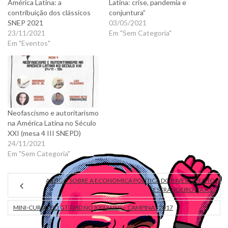
América Latina: a
Latina: crise, pandemia e
contribuição dos clássicos
conjuntura”
SNEP 2021
03/05/2021
23/11/2021
Em "Sem Categoria"
Em "Eventos"
Neofascismo e autoritarismo
na América Latina no Século
XXI (mesa 4 III SNEPD)
24/11/2021
Em "Sem Categoria"
ARTIGO SOBRE A ECONOMICA POLÍTICA DO INVESTIMENTO
ESTRANGEIRO NA A.L.
MINI-CURSO DO GT-TMD NO XXII ENEP – CAMPINAS 2017